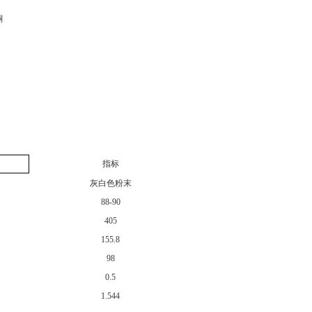
酮
指标
灰白色粉末
88-90
405
155.8
98
0.5
1.544