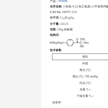
产品：
PI-659
化学名称
:
2-羟基-4'-(2-羟乙氧基)-2-甲基苯丙
CAS
No
:
106797-53-9
分子式
:
C
H
O
12
16
4
分子量
:
224.25
包装
:
25kg
纸板桶
结构式:
技术参数
项目
外观
熔点 (℃)
沸点 (℃) 760 mmHg
闪点 (℃)
含量 %
≥
干燥失重 %
≤
折射率