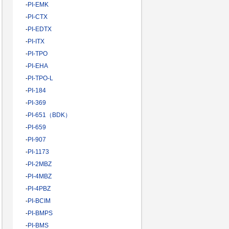
-
PI-EMK
-
PI-CTX
-
PI-EDTX
-
PI-ITX
-
PI-TPO
-
PI-EHA
-
PI-TPO-L
-
PI-184
-
PI-369
-
PI-651（BDK）
-
PI-659
-
PI-907
-
PI-1173
-
PI-2MBZ
-
PI-4MBZ
-
PI-4PBZ
-
PI-BCIM
-
PI-BMPS
-
PI-BMS