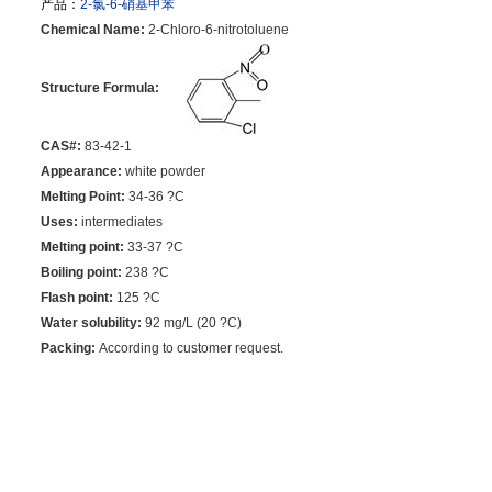
产品：
2-氯-6-硝基甲苯
Chemical Name:
2-Chloro-6-nitrotoluene
Structure Formula:
CAS#:
83-42-1
Appearance:
white powder
Melting Point:
34-36 ?C
Uses:
intermediates
Melting point:
33-37 ?C
Boiling point:
238 ?C
Flash point:
125 ?C
Water solubility:
92 mg/L (20 ?C)
Packing:
According to customer request.