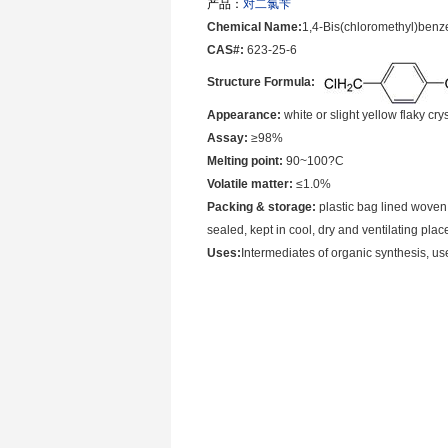
产品：
对二氯苄
Chemical Name:
1,4-Bis(chloromethyl)ben
CAS#:
623-25-6
Structure Formula:
Appearance:
white or slight yellow flaky cr
Assay:
≥98%
Melting point:
90~100?C
Volatile matter:
≤1.0%
Packing & storage:
plastic bag lined woven
sealed, kept in cool, dry and ventilating place
Uses:
Intermediates of organic synthesis, us