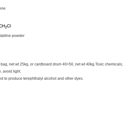
zene
ystalline powder
 bag, net wt 25kg, or cardboard drum 40×50, net wt 40kg.Toxic chemicals;
, avoid light.
ed to produce terephthalyl alcohol and other dyes.