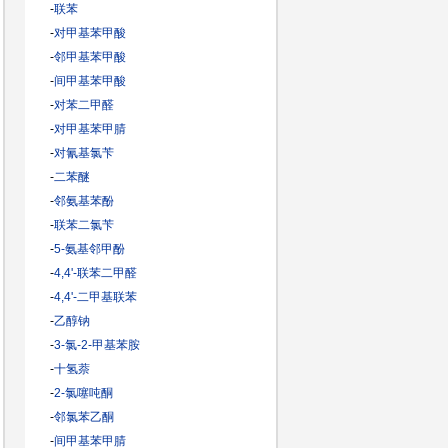
-
联苯
-
对甲基苯甲酸
-
邻甲基苯甲酸
-
间甲基苯甲酸
-
对苯二甲醛
-
对甲基苯甲腈
-
对氰基氯苄
-
二苯醚
-
邻氨基苯酚
-
联苯二氯苄
-
5-氨基邻甲酚
-
4,4'-联苯二甲醛
-
4,4'-二甲基联苯
-
乙醇钠
-
3-氯-2-甲基苯胺
-
十氢萘
-
2-氯噻吨酮
-
邻氯苯乙酮
-
间甲基苯甲腈