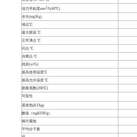
2
动力学粘度
mm
/S(40
℃
)
水分
(mg/Kg)
倾点
℃
最大膜温
℃
正常沸点
℃
闪点
℃
自燃点
℃
残炭
(wt%)
最高使用温度
℃
最高允许温度
℃
膨胀系数
(200
℃
)
可泵性
蒸发热
(KJ/kg
)
酸值（mgKOH/g）
铜片腐蚀
平均分子量