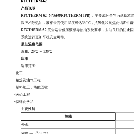
RFCTHERM-62
产品说明
RFCTHERM-62（也称作RFCTHERM-IPB)，
主要成分是异丙基联苯
温液相导热油，液相最高使用温度可达
330
℃，抗氧化和抗焦化结垢性能
RFCTHERM-62
完全适合低压液相导热油系统要求，去油良好的防止固
系统运行更加平稳安全可靠。
最佳温度范围
液相
: -20
℃ ～
330
℃
应用
适用范围
:
·
化工
·
精炼
及油气工程
·
塑料加工，热能回收
·
医药工程
·
特殊化学品
主要性能
性能
外观
3
密度
g/cm
(20
℃
)