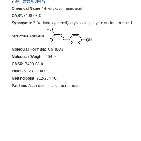
产品：
对羟基肉桂酸
Chemical Name:
4-hydroxycinnamic acid
CAS#:
7400-08-0
Synonyms:
3-(4-Hydroxyphenyl)acrylic acid; p-Hydroxy-cinnamic acid
Structure Formula:
Molecular Formula:
C9H8O3
Molecular Weight:
164.16
CAS#:
7400-08-0
EINECS
: 231-000-0
Melting point:
212-214 ?C
Packing:
According to costumer request.