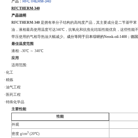
产品：
RFCTHERM-340
RFCTHERM-340
产品说明
RFCTHERM-340
是拥有单分子结构的高纯度产品，其主要成分是二苄基甲苯
油，液相最高使用温度可达
340
℃，抗氧化和抗焦化结垢性能优良，这些性能
带压使用的气相导热油大幅减少。
成分等同于
日本综研的
Neosk-oil-1400
；德国
最佳温度范围
液相
: -30
℃ ～
340
℃
应用
适用范围
:
·
化工
·
精炼
·
油气工程
·
医药工程
·
特殊化学品
主要性能
性能
外观
3
密度
g/cm
(20
℃
)