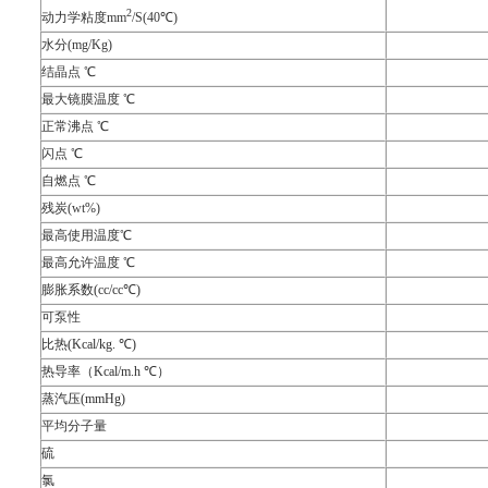
2
动力学粘度
mm
/S(40
℃
)
水分
(mg/Kg)
结晶点
℃
最大镜膜温度
℃
正常沸点
℃
闪点
℃
自燃点
℃
残炭
(wt%)
最高使用温度
℃
最高允许温度
℃
膨胀系数
(cc/cc
℃
)
可泵性
比热
(Kcal/kg.
℃
)
热导率（
Kcal/m.h
℃）
蒸汽压
(mmHg)
平均分子量
硫
氯